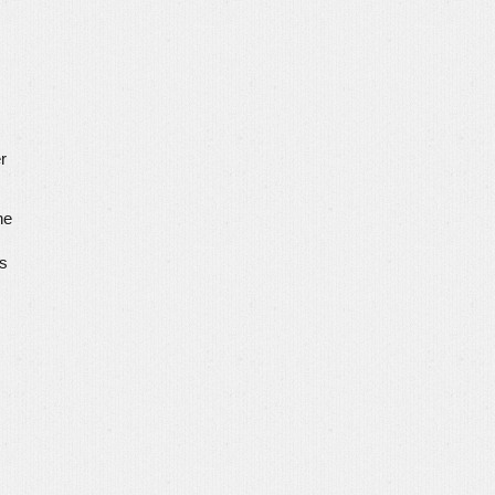
r
ne
as