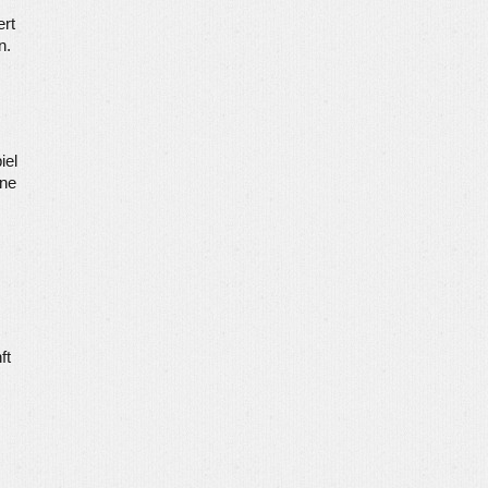
ert
n.
iel
ine
ft