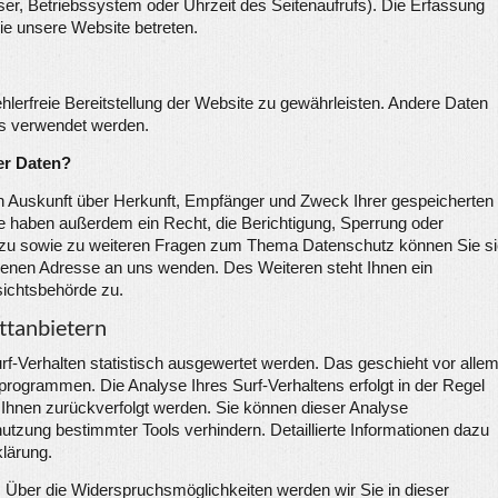
ser, Betriebssystem oder Uhrzeit des Seitenaufrufs). Die Erfassung
Sie unsere Website betreten.
ehlerfreie Bereitstellung der Website zu gewährleisten. Andere Daten
ns verwendet werden.
er Daten?
ch Auskunft über Herkunft, Empfänger und Zweck Ihrer gespeicherten
 haben außerdem ein Recht, die Berichtigung, Sperrung oder
rzu sowie zu weiteren Fragen zum Thema Datenschutz können Sie s
benen Adresse an uns wenden. Des Weiteren steht Ihnen ein
sichtsbehörde zu.
ttanbietern
f-Verhalten statistisch ausgewertet werden. Das geschieht vor alle
rogrammen. Die Analyse Ihres Surf-Verhaltens erfolgt in der Regel
 Ihnen zurückverfolgt werden. Sie können dieser Analyse
utzung bestimmter Tools verhindern. Detaillierte Informationen dazu
klärung.
 Über die Widerspruchsmöglichkeiten werden wir Sie in dieser