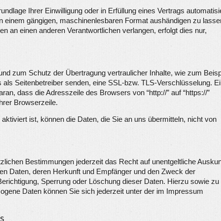
ndlage Ihrer Einwilligung oder in Erfüllung eines Vertrags automatisi
en in einem gängigen, maschinenlesbaren Format aushändigen zu lasse
en an einen anderen Verantwortlichen verlangen, erfolgt dies nur,
und zum Schutz der Übertragung vertraulicher Inhalte, wie zum Beisp
s als Seitenbetreiber senden, eine SSL-bzw. TLS-Verschlüsselung. E
an, dass die Adresszeile des Browsers von “http://” auf “https://”
rer Browserzeile.
iviert ist, können die Daten, die Sie an uns übermitteln, nicht von
lichen Bestimmungen jederzeit das Recht auf unentgeltliche Auskun
en Daten, deren Herkunft und Empfänger und den Zweck der
Berichtigung, Sperrung oder Löschung dieser Daten. Hierzu sowie zu
gene Daten können Sie sich jederzeit unter der im Impressum
s