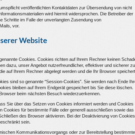
spflicht veröffentlichten Kontaktdaten zur Übersendung von nicht
formationsmaterialien wird hiermit widersprochen. Die Betreiber der
che Schritte im Falle der unverlangten Zusendung von
ails, vor.
nserer Website
o genannte Cookies. Cookies richten auf Ihrem Rechner keinen Schad
en dazu, unser Angebot nutzerfreundlicher, effektiver und sicherer zu
die auf Ihrem Rechner abgelegt werden und die Ihr Browser speichert
kies sind so genannte “Session-Cookies”. Sie werden nach Ende Ih
kies bleiben auf Ihrem Endgerät gespeichert bis Sie diese löschen.
n Browser beim nächsten Besuch wiederzuerkennen.
dass Sie über das Setzen von Cookies informiert werden und Cookies
on Cookies für bestimmte Fälle oder generell ausschließen sowie das
hließen des Browser aktivieren. Bei der Deaktivierung von Cookies
geschränkt sein.
onischen Kommunikationsvorgangs oder zur Bereitstellung bestimmte