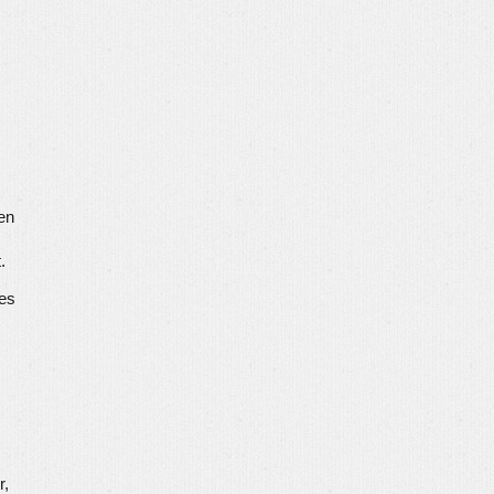
en
.
res
r,